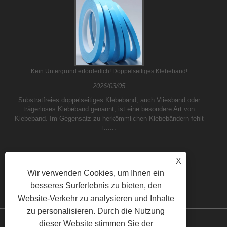
Kein Untergrund erforderlich! Doppelseitiges Klebeband!
2026/03/05
Substratfreies doppelseitiges Klebeband, auch Vliesband oder
trägerloses Klebeband genannt, ist eine besondere Art von
Klebeband. Im Gegensatz zu herkömmlichen Klebebändern fehlt
i......
X
Wir verwenden Cookies, um Ihnen ein
besseres Surferlebnis zu bieten, den
Website-Verkehr zu analysieren und Inhalte
zu personalisieren. Durch die Nutzung
dieser Website stimmen Sie der