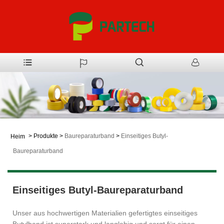
>
Produkte
>
Baureparaturband
>
Einseitiges Butyl-
Heim
Baureparaturband
Einseitiges Butyl-Baureparaturband
Unser aus hochwertigen Materialien gefertigtes einseitiges