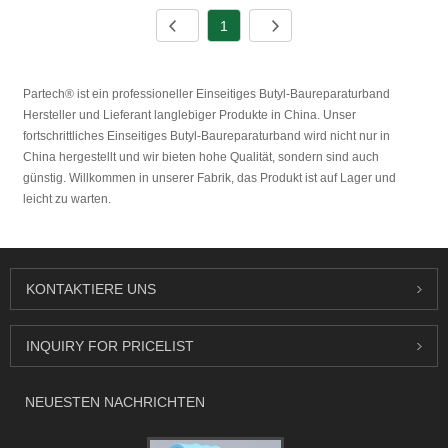
1
Partech® ist ein professioneller Einseitiges Butyl-Baureparaturband
Hersteller und Lieferant langlebiger Produkte in China. Unser
fortschrittliches Einseitiges Butyl-Baureparaturband wird nicht nur in
China hergestellt und wir bieten hohe Qualität, sondern sind auch
günstig. Willkommen in unserer Fabrik, das Produkt ist auf Lager und
leicht zu warten.
KONTAKTIERE UNS
INQUIRY FOR PRICELIST
NEUESTEN NACHRICHTEN