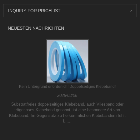
INQUIRY FOR PRICELIST
NEUESTEN NACHRICHTEN
Kein Untergrund erforderlich! Doppelseitiges Klebeband!
2026/03/05
Substratfreies doppelseitiges Klebeband, auch Vliesband oder
trägerloses Klebeband genannt, ist eine besondere Art von
Klebeband. Im Gegensatz zu herkömmlichen Klebebändern fehlt
i......