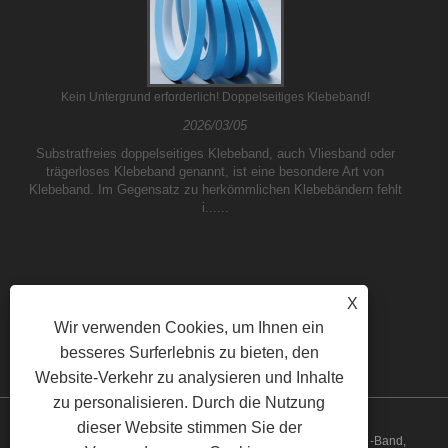
Kein Untergrund erforderlich! Doppelseitiges Klebeband!
2026/03/05
Substratfreies doppelseitiges Klebeband, auch Vliesband oder
trägerloses Klebeband genannt, ist eine besondere Art von
Klebeband. Im Gegensatz zu herkömmlichen Klebebändern fehlt
i......
X
Wir verwenden Cookies, um Ihnen ein
besseres Surferlebnis zu bieten, den
Website-Verkehr zu analysieren und Inhalte
zu personalisieren. Durch die Nutzung
dieser Website stimmen Sie der
Copyright © 2023 Yilane (Shanghai) Industrial Co Ltd - PVC -Band,