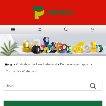
>
Produkte
>
Stoffkanalklebeband
>
Doppelseitiges Teppich -
Heim
Tuchkanäle -Klebeband