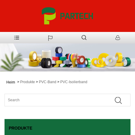
>
Produkte
>
PVC-Band
>
PVC-Isolierband
Heim
PRODUKTE