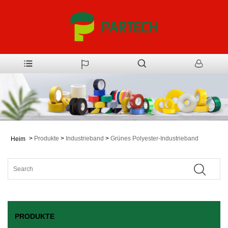
>
Produkte
>
Industrieband
>
Grünes Polyester-Industrieband
Heim
PRODUKTE