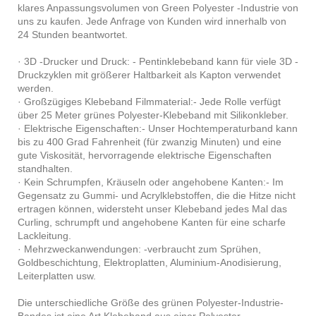
klares Anpassungsvolumen von Green Polyester -Industrie von
uns zu kaufen. Jede Anfrage von Kunden wird innerhalb von
24 Stunden beantwortet.
· 3D -Drucker und Druck: - Pentinklebeband kann für viele 3D -
Druckzyklen mit größerer Haltbarkeit als Kapton verwendet
werden.
· Großzügiges Klebeband Filmmaterial:- Jede Rolle verfügt
über 25 Meter grünes Polyester-Klebeband mit Silikonkleber.
· Elektrische Eigenschaften:- Unser Hochtemperaturband kann
bis zu 400 Grad Fahrenheit (für zwanzig Minuten) und eine
gute Viskosität, hervorragende elektrische Eigenschaften
standhalten.
· Kein Schrumpfen, Kräuseln oder angehobene Kanten:- Im
Gegensatz zu Gummi- und Acrylklebstoffen, die die Hitze nicht
ertragen können, widersteht unser Klebeband jedes Mal das
Curling, schrumpft und angehobene Kanten für eine scharfe
Lackleitung.
· Mehrzweckanwendungen: -verbraucht zum Sprühen,
Goldbeschichtung, Elektroplatten, Aluminium-Anodisierung,
Leiterplatten usw.
Die unterschiedliche Größe des grünen Polyester-Industrie-
Bandes ist eine Art Klebeband aus einer Polyester-