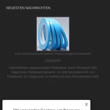
NEUESTEN NACHRICHTEN
Kein Untergrund erforderlich! Doppelseitiges Klebeband!
2026/03/05
Substratfreies doppelseitiges Klebeband, auch Vliesband oder
trägerloses Klebeband genannt, ist eine besondere Art von
Klebeband. Im Gegensatz zu herkömmlichen Klebebändern fehlt
i......
X